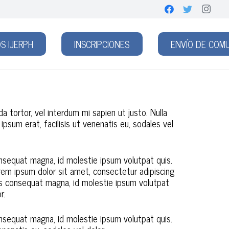
S IJERPH
INSCRIPCIONES
ENVÍO DE COM
da tortor, vel interdum mi sapien ut justo. Nulla
psum erat, facilisis ut venenatis eu, sodales vel
 consequat magna, id molestie ipsum volutpat quis.
orem ipsum dolor sit amet, consectetur adipiscing
arius consequat magna, id molestie ipsum volutpat
r.
 consequat magna, id molestie ipsum volutpat quis.