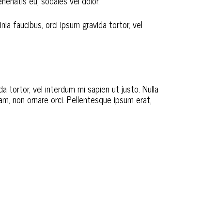
enenatis eu, sodales vel dolor.
nia faucibus, orci ipsum gravida tortor, vel
da tortor, vel interdum mi sapien ut justo. Nulla
am, non ornare orci. Pellentesque ipsum erat,