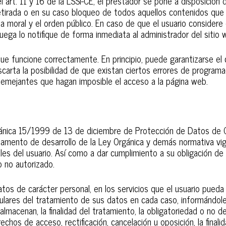
 art. 11 y 16 de la LSSI-CE, el prestador se pone a disposición 
etirada o en su caso bloqueo de todos aquellos contenidos que p
 la moral y el orden público. En caso de que el usuario consider
ruega lo notifique de forma inmediata al administrador del sitio 
ue funcione correctamente. En principio, puede garantizarse el 
scarta la posibilidad de que existan ciertos errores de progra
 semejantes que hagan imposible el acceso a la página web.
rgánica 15/1999 de 13 de diciembre de Protección de Datos de
lamento de desarrollo de la Ley Orgánica y demás normativa vi
es del usuario. Así como a dar cumplimiento a su obligación de
o no autorizado.
tos de carácter personal, en los servicios que el usuario pueda s
ulares del tratamiento de sus datos en cada caso, informándole 
 almacenan, la finalidad del tratamiento, la obligatoriedad o no d
erechos de acceso, rectificación, cancelación u oposición, la fina