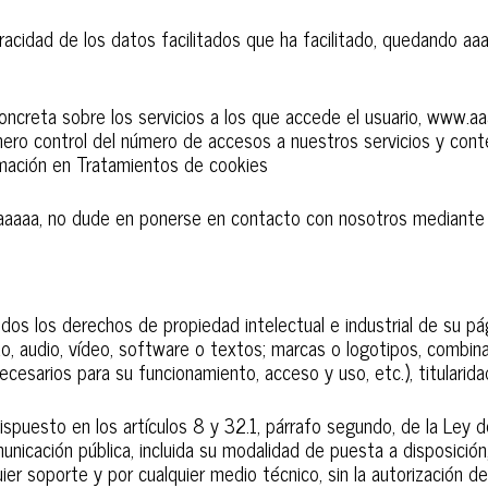
eracidad de los datos facilitados que ha facilitado, quedando a
concreta sobre los servicios a los que accede el usuario, www.a
 mero control del número de accesos a nuestros servicios y con
ormación en Tratamientos de cookies
 aaaaaaa, no dude en ponerse en contacto con nosotros mediante
todos los derechos de propiedad intelectual e industrial de su 
do, audio, vídeo, software o textos; marcas o logotipos, combina
esarios para su funcionamiento, acceso y uso, etc.), titularida
ispuesto en los artículos 8 y 32.1, párrafo segundo, de la Ley
omunicación pública, incluida su modalidad de puesta a disposició
uier soporte y por cualquier medio técnico, sin la autorizació