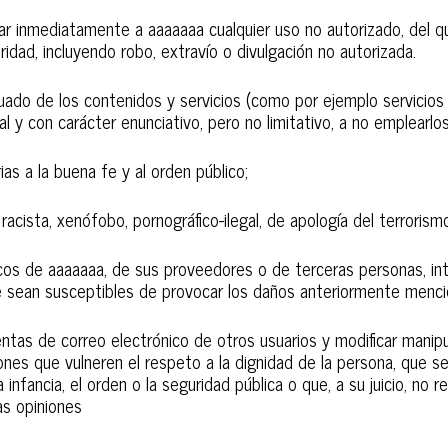
ar inmediatamente a aaaaaaa cualquier uso no autorizado, del qu
ridad, incluyendo robo, extravío o divulgación no autorizada.
do de los contenidos y servicios (como por ejemplo servicios 
l y con carácter enunciativo, pero no limitativo, a no emplearlos
arias a la buena fe y al orden público;
 racista, xenófobo, pornográfico-ilegal, de apología del terrori
gicos de aaaaaaa, de sus proveedores o de terceras personas, intr
ue sean susceptibles de provocar los daños anteriormente menc
 cuentas de correo electrónico de otros usuarios y modificar mani
nes que vulneren el respeto a la dignidad de la persona, que sea
 infancia, el orden o la seguridad pública o que, a su juicio, no 
as opiniones