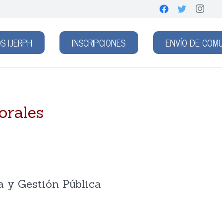
S IJERPH
INSCRIPCIONES
ENVÍO DE COM
orales
a y Gestión Pública