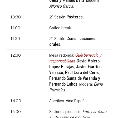
Ceña y Manolo Bara
. Modera:
Alfonso
García.
10:30
2ª Sesión
Pósteres.
11:00
Coffee-break.
11:30
2ª Sesión
Comunicaciones
orales.
12:30
Mesa redonda:
Guía benévolo y
responsabilidad
.
David Molero
López-Barajas, Javier Garrido
Velasco, Raúl Lora del Cerro,
Fernando Sainz de Varanda y
Fernando Lahoz
. Modera:
Elena
Puértolas
.
14:00
Aperitivo: Vino Español.
16:00
Sesiones plenarias.
Entrenamiento
en deportes de montaña
.