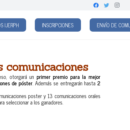
S IJERPH
INSCRIPCIONES
ENVÍO DE COM
es comunicaciones
reso, otorgará un
primer premio para la mejor
iones de póster
. Además se entregarán hasta
2
comunicaciones poster y 13 comunicaciones orales
ra seleccionar a los ganadores.