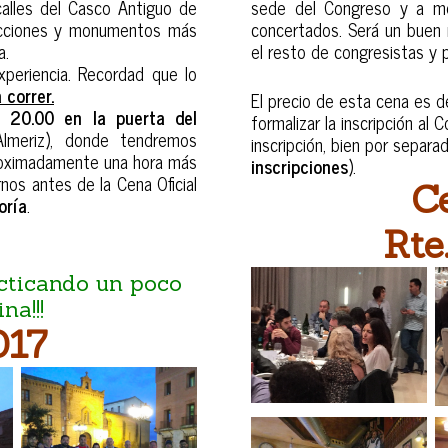
alles del Casco Antiguo de
sede del Congreso y a m
rucciones y monumentos más
concertados. Será un buen
a.
el resto de congresistas y 
xperiencia. Recordad que lo
 correr.
El precio de esta cena es 
as
20.00 en la puerta del
formalizar la inscripción al
Almeriz), donde tendremos
inscripción, bien por separa
aproximadamente una hora más
inscripciones
).
os antes de la Cena Oficial
C
oría
.
Rte
acticando un poco
na!!!
017