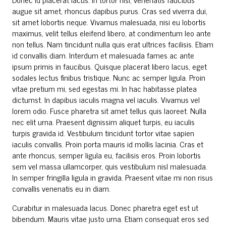
augue sit amet, rhoncus dapibus purus. Cras sed viverra dui,
sit amet lobortis neque. Vivamus malesuada, nisi eu lobortis
maximus, velit tellus eleifend libero, at condimentum leo ante
non tellus. Nam tincidunt nulla quis erat ultrices facilisis. Etiam
id convallis diam. Interdum et malesuada fames ac ante
ipsum primis in faucibus. Quisque placerat libero lacus, eget
sodales lectus finibus tristique. Nunc ac semper ligula. Proin
vitae pretium mi, sed egestas mi. In hac habitasse platea
dictumst. In dapibus iaculis magna vel iaculis. Vivamus vel
lorem odio. Fusce pharetra sit amet tellus quis laoreet. Nulla
nec elit urna. Praesent dignissim aliquet turpis, eu iaculis
turpis gravida id. Vestibulum tincidunt tortor vitae sapien
iaculis convallis. Proin porta mauris id mollis lacinia. Cras et
ante rhoncus, semper ligula eu, facilisis eros. Proin lobortis
sem vel massa ullamcorper, quis vestibulum nisl malesuada.
In semper fringilla ligula in gravida. Praesent vitae mi non risus
convallis venenatis eu in diam.
Curabitur in malesuada lacus. Donec pharetra eget est ut
bibendum. Mauris vitae justo urna. Etiam consequat eros sed