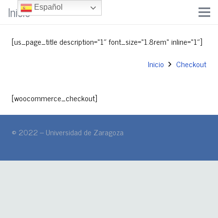
Inicio
Español
[us_page_title description=»1″ font_size=»1.8rem» inline=»1″]
Inicio
Checkout
[woocommerce_checkout]
© 2022 – Universidad de Zaragoza