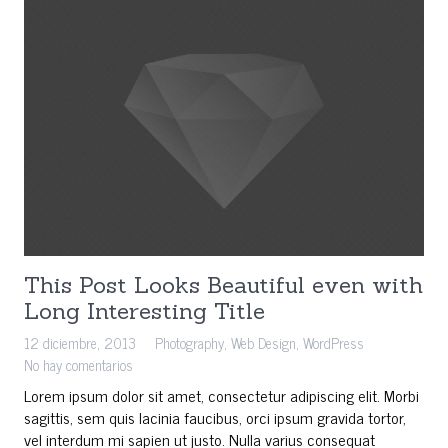
This Post Looks Beautiful even with
Long Interesting Title
12 diciembre, 2013
Photography
,
Web Design
,
WordPress
No hay comentarios
Lorem ipsum dolor sit amet, consectetur adipiscing elit. Morbi
sagittis, sem quis lacinia faucibus, orci ipsum gravida tortor,
vel interdum mi sapien ut justo. Nulla varius consequat