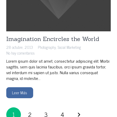
Imagination Encircles the World
28 octubre, 2013
Photography
,
Social Marketing
No hay comentarios
Lorem ipsum dolor sit amet, consectetur adipiscing elit. Morbi
sagittis, sem quis lacinia faucibus, orci ipsum gravida tortor,
vel interdum mi sapien ut justo. Nulla varius consequat
magna, id molestie…
Leer Más
1
2
3
4