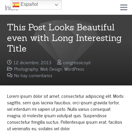
Inicio
Español
This Post Looks Beautiful
even with Long Interesting
Title
12 diciembre, 2013
congresoicsyd
Photography
,
Web Design
,
WordPress
No hay comentarios
Lorem ipsum dolor sit amet, consectetur adipiscing elit. Morbi
sagittis, sem quis lacinia faucibus, orci ipsum gravida tortor,
vel interdum mi sapien ut justo. Nulla varius consequat
magna, id molestie ipsum volutpat quis. Suspendisse
consectetur fringilla suctus. Pellentesque ipsum erat, facilisis
ut venenatis eu, sodales vel dolor.