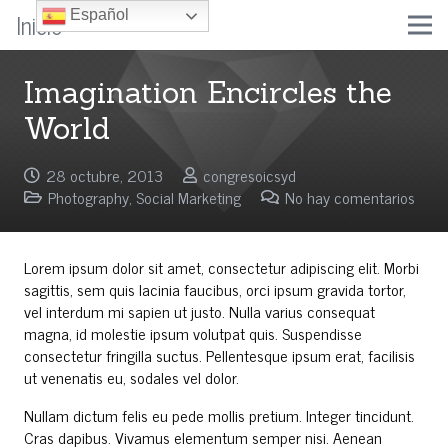
Inicio
Español
Imagination Encircles the
World
28 octubre, 2013
congresoicsyd
Photography
,
Social Marketing
No hay comentarios
Lorem ipsum dolor sit amet, consectetur adipiscing elit. Morbi
sagittis, sem quis lacinia faucibus, orci ipsum gravida tortor,
vel interdum mi sapien ut justo. Nulla varius consequat
magna, id molestie ipsum volutpat quis. Suspendisse
consectetur fringilla suctus. Pellentesque ipsum erat, facilisis
ut venenatis eu, sodales vel dolor.
Nullam dictum felis eu pede mollis pretium. Integer tincidunt.
Cras dapibus. Vivamus elementum semper nisi. Aenean