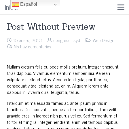
Inicio
Español
Post Without Preview
15 enero, 2013
congresoicsyd
Web Design
No hay comentarios
Nullam dictum felis eu pede mollis pretium. Integer tincidunt.
Cras dapibus. Vivamus elementum semper nisi. Aenean
vulputate eleifend tellus. Aenean leo ligula, porttitor eu,
consequat vitae, eleifend ac, enim. Aliquam lorem ante,
dapibus in, viverra quis, feugiat a, tellus.
Interdum et malesuada fames ac ante ipsum primis in
faucibus. Duis convallis, neque ac tempor finibus, diam velit
gravida eros, in laoreet nibh purus vel ex. Sed fermentum et
tortor et fringilla. Integer hendrerit, enim vel tempus dapibus,
mi risus dictum massa, non semper mauris lectus sit amet